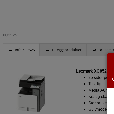
XC9525
Info XC9525
Tilleggsprodukter
Brukerst
Lexmark XC9525
25 sider per m
Tosidig utskrif
Media A6 til A
Kraftig skanne
Stor bruker di
Gulvmodell me