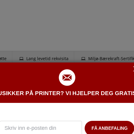
øtte
Lang levetid rekvisita
Miljø-Bærekraft-Sertifi
inutt.
USIKKER PÅ PRINTER? VI HJELPER DEG GRATI
t.
3/SRA3. Papir tykkelse 60 til 300gr.
r opptil 150 sider per minutt. Tosidig skann.
splay som er enkel å bruke.
FÅ ANBEFALING
d 2 arkmagasiner a. 500 ark.