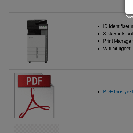
Powe
ID identifiseri
Sikkerhetsfunk
Print Managem
Wifi mulighet.
PDF brosjyre