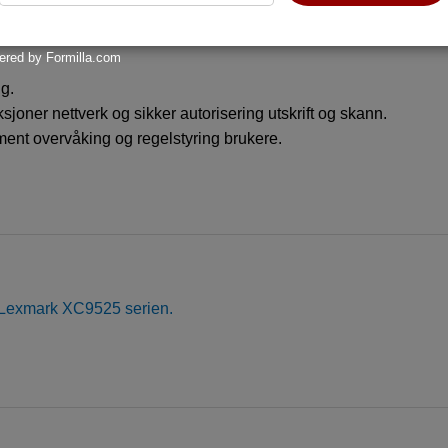
red by Formilla.com
ng.
sjoner nettverk og sikker autorisering utskrift og skann.
ent overvåking og regelstyring brukere.
 Lexmark XC9525 serien.