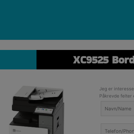
XC9525 Bor
Jeg er interesse
Påkrevde felter