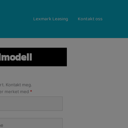
Lexmark Leasing
Kontakt oss
dmodell
rt. Kontakt meg.
 er merket med
*