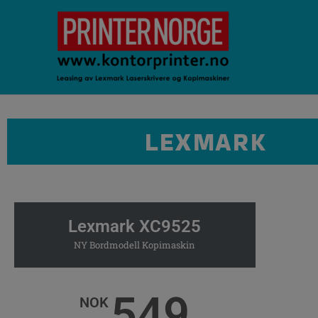
Hopp
rett
til
innholdet
LEXMARK
Lexmark XC9525
NY Bordmodell Kopimaskin
549
NOK