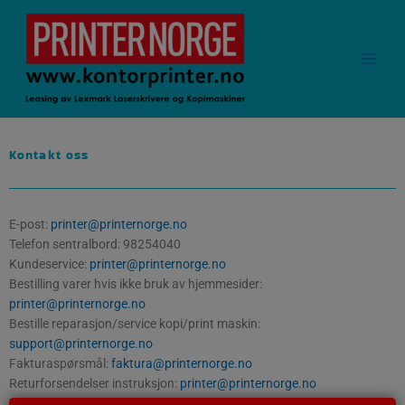
Hopp
rett
til
innholdet
Kontakt oss
E-post:
printer@printernorge.no
Telefon sentralbord: 98254040
Kundeservice:
printer@printernorge.no
Bestilling varer hvis ikke bruk av hjemmesider:
printer@printernorge.no
Bestille reparasjon/service kopi/print maskin:
support@printernorge.no
Fakturaspørsmål:
faktura@printernorge.no
Returforsendelser instruksjon:
printer@printernorge.no
Tilbud kopi/print skriver løsning:
printer@printernorge.no